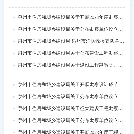
泉州市住房和城乡建设局关于开展2024年度勘察土工试验室专项监督检查的通知
泉州市住房和城乡建设局关于公布勘察单位设立符合规定条件土工试验室名单的通知
泉州市住房和城乡建设局 泉州市消防救援支队关于进一步做好泉州市电动自行车集中停放充电场所设计有关工作的通知
泉州市住房和城乡建设局关于公布建设工程勘察类、设计类行业专家库新增专家名单的通知
泉州市住房和城乡建设局关于建设工程勘察类、设计类行业专家库新增专家名单的公示
泉州市住房和城乡建设局关于开展勘察设计环节履行法定程序及设计质量安全检查的通知
泉州市住房和城乡建设局关于公布勘察单位设立符合规定条件土工试验室名单的通知
泉州市住房和城乡建设局关于征集建设工程勘察类、设计类行业专家的通知
泉州市住房和城乡建设局关于公布勘察单位设立符合规定条件土工试验室名单的通知
泉州市住房和城乡建设局关于开展2023年度工程勘察设计企业资质批后动态核查工作的通知