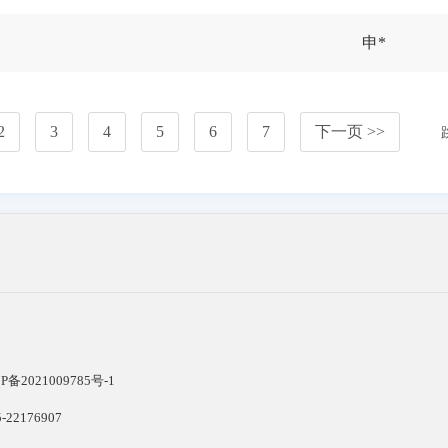
申*
2
3
4
5
6
7
下一页 >>
P备2021009785号-1
22176907