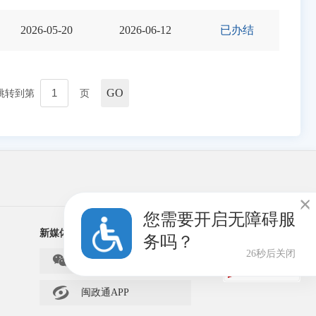
2026-05-20
2026-06-12
已办结
GO
跳转到第
页

您需要开启无障碍服
新媒体矩阵
务吗？
26秒后关闭
泉州住建

闽政通APP