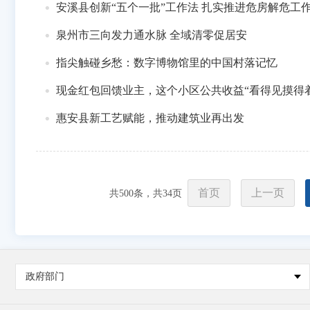
安溪县创新“五个一批”工作法 扎实推进危房解危工
泉州市三向发力通水脉 全域清零促居安
指尖触碰乡愁：数字博物馆里的中国村落记忆
现金红包回馈业主，这个小区公共收益“看得见摸得着
惠安县新工艺赋能，推动建筑业再出发
首页
上一页
共
500
条，共
34
页
政府部门