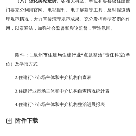
（
六
）强化舆论造势。
各相关科室、单位
和各县
级
住建部
门
要充分利用官网、电视报刊、电子屏幕等工具，及时报道清
理规范情况，大力宣传清理规范成果。充分发挥典型案例的作
用，以案释法，加强社会监督和舆论监督，营造氛围。
附件：
1
.
泉州市住建局
住建行业
“点题整治”
责任科室
(单
位）
及举报方式
2
.
住建行业市场主体和中介机构
自查表
3
.
住建行业市场主体和中介机构
自查情况统计表
4
.
住建行业市场主体和中介机构
整治进展报表
附件下载