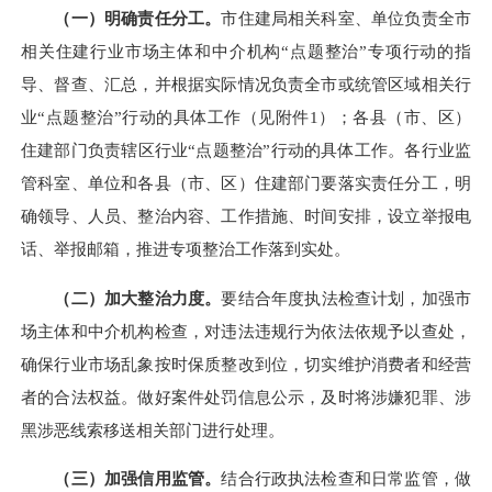
（一）
明确责任分工。
市住建局相关科室、单位负责全市
相关住建行业市场主体和中介机构
“点题整治”专项行动
的指
导、督查、汇总，并根据实际情况负责全市或
统管区域
相关
行
业
“点题整治”行动
的具体工作（见附件
1
）；各县（市、区）
住建部门负责辖区
行业
“点题整治”行动
的具体工作。各
行业
监
管科室、单位和各县（市、区）住建部门要
落实
责任分工，明
确领导、人员、整治内容、工作措施、时间安排，设立举报电
话、举报邮箱，推进专项整治工作落到实处。
（
二
）
加大整治力度
。
要
结合年度执法检查计划，
加强
市
场主体和中介机构
检查，
对违法违规
行为
依法依规予以查处，
确保
行业市场
乱象按时保质整改到位，切实维护消费者和经营
者的合法权益。做好案件处罚信息
公示，
及时将涉嫌犯罪、涉
黑涉恶线索移送相关部门进行处理
。
（
三
）加强信用监管。
结合行政执法检查和日常监管，做