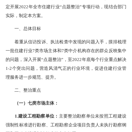
定
开展
2022年
全市住建行业
“点题整治”
专项行动，
现结合部门
实际，
制定本方案。
一、
总体
目标
着重从信访投诉、执法检查中发现的问题入手，
摸排梳理
一批
住建行业
7类市场主体和7类中介机构
存在的
群众反映集中
的问题，
深入
开展
“点题整治”，
至
2022年底每个行业重点解决
1-2个突出问题，营造风清气正的行业环境，促进住建行业管
理服务进一步规范、提升。
二、
整治重点
（一）
七类市场主体：
1.
建设工程勘察单位：
主要整治
勘察单位未按照工程建设
强制性标准进行勘察、工程勘察企业项目负责人未执行勘察纲