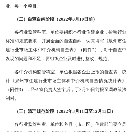
业、每一个项目。
（二）
自查自纠阶段（
2022年3
月
10
日
前
）
各
行业
监管科室、单位要组织本行业
住建企业
，按照行业
标准和规范要求，开展全面的自查自纠，认真填写《
泉州市住
建行业市场主体和中介机构
自查表》（附件
2
），对于自查中
发现的问题和不足，要组织
企业
及时进行整改、规范。
各中介机构监管科室、单位根据各
企业
上报的
自查表
，统
计《
泉州市住建行业市场主体和中介机构
自查情况统计表》
（附件
3
），经科室负责人签字后，于
3
月
10
日前报至局政策法
制科。
（
三
）清理规范阶段（
202
2
年
3
月
11
日至
12
月
15日）
各
行业
监管科室、单位和各县（市、区）住建部门要立足