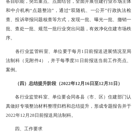
各自职能，突出重点、点面结合，全面开展住建
行业
市场
主体
和
中介机构
“点题整治”
，通过
“双随机、一公开”行政执法检
查、投诉举报问题核查等方式，
发现一批、曝光一批、撤销一
批、查处一批、规范一批
行业
突出问题
，有效净化
住建
市场秩
序。
各
行业
监管科室、单位要于每月
1日
前报送进展情况至局
法制科（见附件
4
）
，并于每季度
31日前报送当前工作亮点、
案例
。
（
四
）
总结提升阶段（
202
2
年
12月16日至12月31日）
各
行业
监管科室、单位
要会同
各县（市、区）住建部门认
真做好专项整治材料整理归档和总结提升，形成专题报告并于
202
2
年
12月28日前报送局法制科。
四、
工作要求