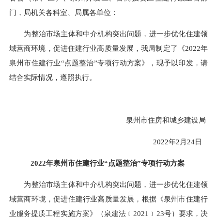
门
，局机关各科室、局属各单位：
为整治
市场主体和中介机构
突出问题
，进一步优化
住建领
域
营商环境，
促进
住建
行
业高质量发展
，我局制定了《
2022年
泉州市住建行业“点题整治”专项行动方案》，现予以印发
，请
结合实际情况，遵照执行
。
泉州市住房和城乡建设局
202
2
年
2
月
24
日
202
2
年泉州市住建行业
“点题整治”
专项行动
方案
为整治
市场主体和中介机构
突出问题
，进一步优化
住建领
域
营商环境，
促进
住建
行
业高质量发展
，根据《泉州市住建行
业服务提质工程实施方案》（泉建法
﹝
2021
﹞
23
号
）要求，
决