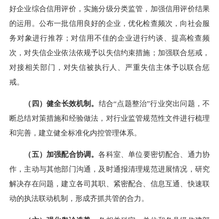
好企业综合信用评价，实施分级分类监管，加强信用评价结果
的运用。
公布一批信用良好的企业
，
优化检查频次，向社会服
务对象进行推荐；
对信用不佳的企业
进行约谈、
提高检查频
次
，对失信企业依法依规予以失信约束措施；加强联合惩戒，
对接相关部门，对失信被执行人、严重失信主体予以联合惩
戒。
（
四
）健全长效机制。
结合
“点题整治”行业突出问题，不
断总结对策措施和经验做法，
对
行业监管规范性
文件进行
梳理
和完善，建立健全
标准化
内控
管理体系
。
（
五
）
加强
配合协调。
各科室、单位要密切配合、通力协
作，主动与其他部门沟通，及时通报清理规范进展情况，研究
解决存在问题，建立各司其职、紧密配合、信息互通、快速联
动的执法联动机制，形成齐抓共管的合力。