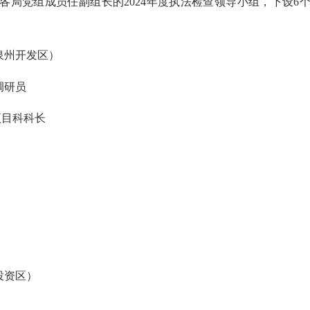
党组成员任副组长的2024年度执法检查领导小组，下设6
泉州开发区）
调研员
目科科长
投资区）