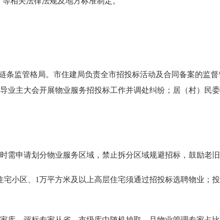
024）等相关法律法规及地方标准制定。
全链条监管格局。市住建局负责全市招投标活动及合同备案的监
导业主大会开展物业服务招投标工作并调处纠纷；居（村）民委
需申请划分物业服务区域，禁止拆分区域规避招标，鼓励老旧
宅小区、1万平方米及以上高层住宅须通过招投标选聘物业；投
库，评标专家从省、市级库中随机抽取，且物业管理专家占比