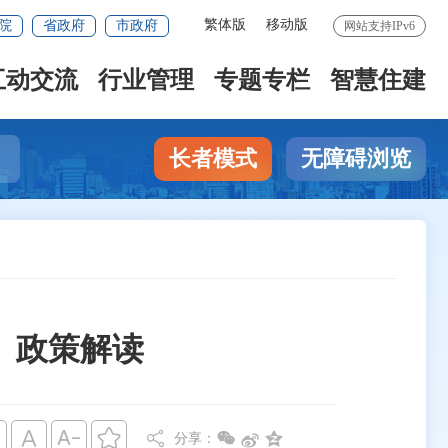
繁体版
移动版
院
省政府
市政府
网站支持IPv6
互动交流
行业管理
专题专栏
智慧住建
长者模式
无障碍浏览
》政策解读








分享：