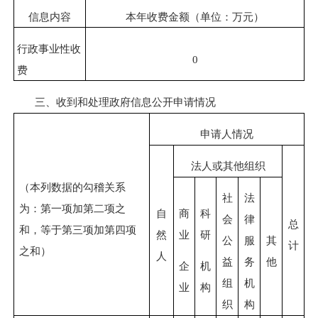
信息内容
本年收费金额（单位：万元）
行政事业性收
0
费
三、收到和处理政府信息公开申请情况
申请人情况
法人或其他组织
（本列数据的勾稽关系
社
法
为：第一项加第二项之
自
商
科
会
律
总
和，等于第三项加第四项
然
业
研
公
服
其
计
之和）
人
益
务
他
企
机
组
机
业
构
织
构