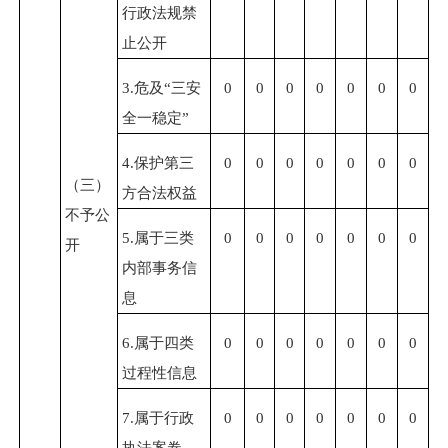
行政法规禁
止公开
3.危及“三安
0
0
0
0
0
0
0
全一稳定”
4.保护第三
0
0
0
0
0
0
0
（三）
方合法权益
不予公
5.属于三类
0
0
0
0
0
0
0
开
内部事务信
息
6.属于四类
0
0
0
0
0
0
0
过程性信息
7.属于行政
0
0
0
0
0
0
0
执法案卷