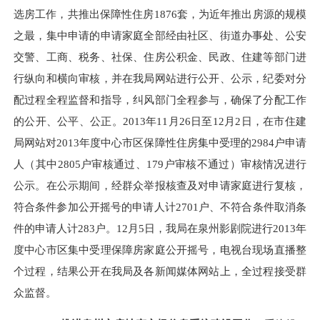
选房
工作，共推出保障性住房
1876套，为近年推出房源的规模
之最，集中申请的申请家庭全部经由社区、街道办事处、公安
交警、工商、税务、社保、住房公积金、民政、住建等部门进
行纵向和横向审核，并
在
我局网站进行公开、公示，纪委对分
配过程全程监督和指导，纠风部门全程参与，确保了分配工作
的公开、公平、公正。2013年11月26日至12月2日，在市住建
局网站对2013年度中心市区保障性住房集中受理的2984户申请
人（其中2805户审核通过、179户审核不通过）审核情况进行
公示。在公示期间，经群众举报核查及对申请家庭进行复核，
符合条件参加公开摇号的申请人计2701户、不符合条件取消条
件的申请人计283户。
12月5日，我局在泉州影剧院进行2013年
度中心市区集中受理保障房家庭公开摇号，
电视台现场直播
整
个
过程，
结果公开在我局及各新闻媒体网站上，全过程接受群
众监督。