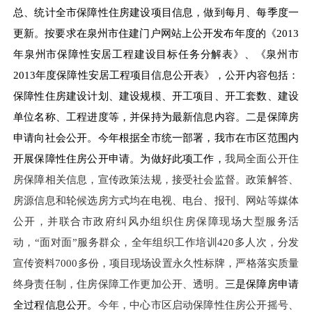
总、统计全市保障性住房建设项目信息，做到每月、每季度一
更新。按要求在泉州市住建门户网站上公开发布年度的《201
3
年泉州市保障性安居工程建设目标任务分解表》、《泉州市
201
3
年度保障性安居工程项目信息公开表》，公开内容包括：
保障性住房建设计划、建设规模、开工项目、开工套数、建设
单位名称、工程进度等，并保持为最新信息内容。二是
保障房
申请
向社会公开。
今年
根据全市统一部署，我市在市区范围内
开展保障性住房
公开申请
。
为做好此项工作，
我
局
全面公开
住
房保障相关
信息，
宣传政策法规，接受社会监督
。
政策解答、
房源信息和轮候选房方式均在电视、电台、报刊、网站等媒体
公开，并联合市政府纠风办组织住房保障现场大型服务活
动，“面对面”服务群众，全年组织工作培训
420多人次，
分发
宣传资料
7000多份，
项目现场设置永久性标牌，严格落实质量
终身责任制，
住房保障工作
更加公开、透明。
三是
保障房申请
全过程
信息公开
。
今年，
中心市区启动保障性住房公开
摇号
、