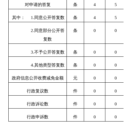
对申请的答复
条
4
5
其中：
1.同意公开答复数
条
4
5
2.同意部分公开答
条
0
0
复数
3.不予公开答复数
条
0
0
4.其他类型答复数
条
0
0
政府信息公开收费减免金额
元
0
0
行政复议数
件
0
0
行政诉讼数
件
0
0
行政申诉数
件
0
0