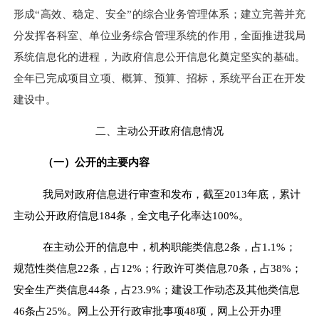
形成“高效、稳定、安全”的综合业务管理体系；建立完善并充
分发挥各科室、单位业务
综合
管理系统的作用，全面推进我局
系统信息化的进程，为
政府信息公开
信息化奠定坚实的基础。
全年已完成项目立项、概算、预算、招标，系统平台正在开发
建设中。
二、主动公开政府信息情况
（一）公开的主要内容
我局对政府信息进行审查和发布，截至201
3
年底，累计
主动公开政府信息
184
条，全文电子化率达100%。
在主动公开的信息中，机构职能类信息
2
条，占
1.1
%；
规范性类信息
22
条，占
12
%；行政许可类信息
70
条，占
38
%；
安全生产类信息
44
条，占
23.9
%；建设工作动态及其他类信息
46
条占25%
。网上公开行政审批事项
48项，网上公开办理