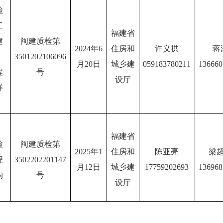
检
工
福建省
建
闽建质检第
2024年6
住房和
许义拱
蒋
3501202106096
月20日
城乡建
059183780211
136660
程
号
设厅
样
、
福建省
检
闽建质检第
2025年1
住房和
陈亚亮
梁
程
3502202201147
月12日
城乡建
17759202693
136968
构
号
设厅