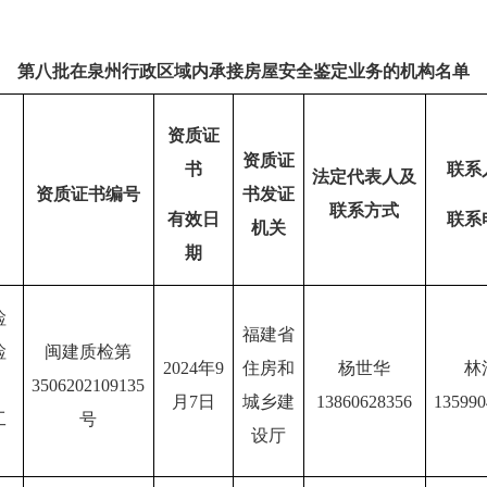
第
八
批在泉州行政区域内承接房屋安全鉴定业务的机构名单
资质证
资质证
书
联系
法定代表人及
资质证书编号
书发证
联系方式
有效日
联系
机关
期
检
福建省
检
闽建质检第
2024年9
住房和
杨世华
林
3506202109135
月7日
城乡建
13860628356
135990
工
号
设厅