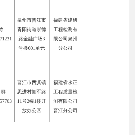
泉州市晋江市
福建省建研
涛
青阳街道崇德
工程检测有
71231
路金融广场
3
限公司泉州
号楼601单元
分公司
晋江市西滨镇
福建省永正
超群
思进村拥军路
工程质量检
57703
11号2幢1楼开
测有限公司
放办公区
晋江分公司