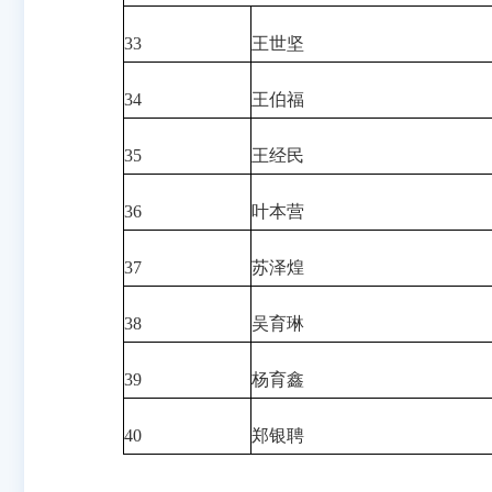
33
王世坚
34
王伯福
35
王经民
36
叶本营
37
苏泽煌
38
吴育琳
39
杨育鑫
40
郑银聘