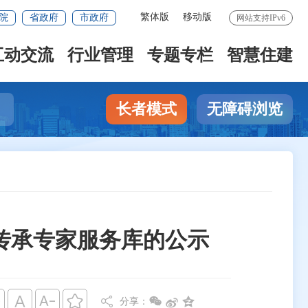
繁体版
移动版
院
省政府
市政府
网站支持IPv6
互动交流
行业管理
专题专栏
智慧住建
长者模式
无障碍浏览
传承专家服务库的公示








分享：