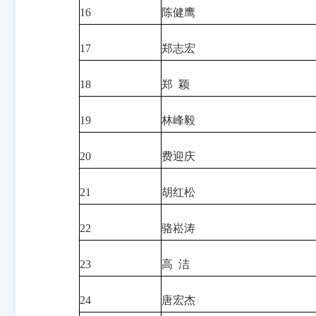
16
陈健鹰
17
郑志宏
18
郑 颖
19
林峰毅
20
费迎庆
21
胡红松
22
骆崧涛
23
高 洁
24
唐宏杰