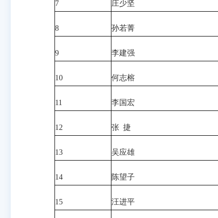
7
庄少坚
8
孙若菁
9
李建强
10
何志榕
11
李国宏
12
张 捷
13
吴应雄
14
陈望子
15
汪进平