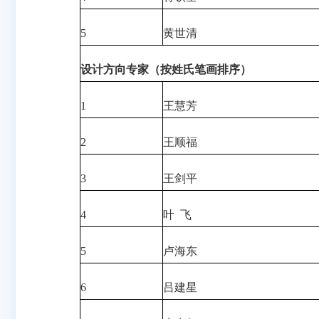
5
黄世清
设计方向专家（按姓氏笔画排序）
1
王慧芳
2
王顺福
3
王剑平
4
叶 飞
5
卢海东
6
吕建星