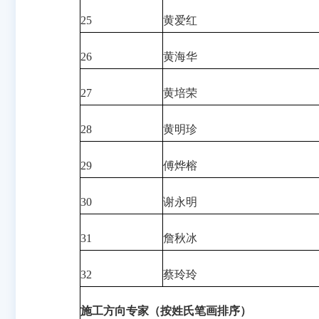
25
黄爱红
26
黄海华
27
黄培荣
28
黄明珍
29
傅烨榕
30
谢永明
31
詹秋冰
32
蔡玲玲
施工方向专家（按姓氏笔画排序）