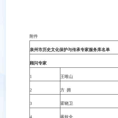
附件
泉州市历史文化保护与传承专家服务库名单
顾问专家
1
王唯山
2
方 拥
3
霍晓卫
4
蒋钦全