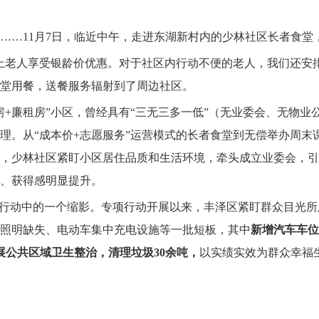
……11月7日，临近中午，走进东湖新村内的少林社区长者食堂
以上老人享受银龄价优惠。对于社区内行动不便的老人，我们还安
堂用餐，送餐服务辐射到了周边社区。
房+廉租房”小区，曾经具有“三无三多一低”（无业委会、无物
理。从“成本价+志愿服务”运营模式的长者食堂到无偿举办周末
，少林社区紧盯小区居住品质和生活环境，牵头成立业委会，引
、获得感明显提升。
项行动中的一个缩影。专项行动开展以来，丰泽区紧盯群众目光
照明缺失、电动车集中充电设施等一批短板，其中
新增汽车车位7
开展公共区域卫生整治，清理垃圾30余吨，
以实绩实效为群众幸福生