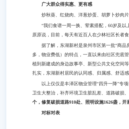
广大群众得实惠、更有感
炒秋葵、红烧肉、洋葱炒蛋、胡萝卜炒肉片
“我们食谱一周一换、荤素搭配，60岁及
原原说，目前，每天有近百人在少林社区长者食
据了解，东湖新村是泉州市区第一批“商品
多，物业费低）的特点，一直以来由社区兜底管
植到新建成的身边故事亭、新型公共文化空间等
扎实，东湖新村居民的认同感、归属感、舒适感
以上仅仅是丰泽区物业管理“四升一降”专
卫生大整治，补齐环境卫生脏乱差、道路破损、
个，修复破损道路910处、照明设施1626盏，
对标对表