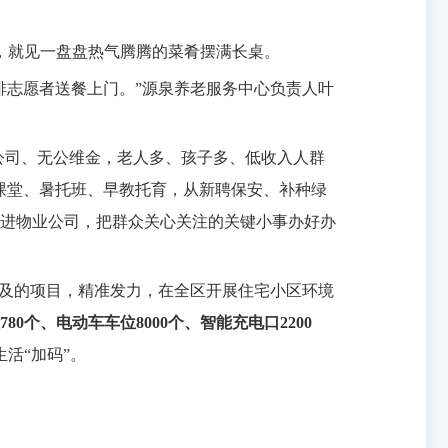
，就见一盘盘热气腾腾的菜肴摆满长桌。
排志愿者送餐上门。”源泉养老服务中心负责人叶
业公司、无公维金，老人多、孩子多、低收入人群
课堂、暑托班、早教托育，从新聘保安、补种绿
进物业公司，把群众关心关注的关键小事办好办
所及的项目，精准发力，在全区开展住宅小区环境
80个、电动车车位8000个、智能充电口2200
活“加码”。