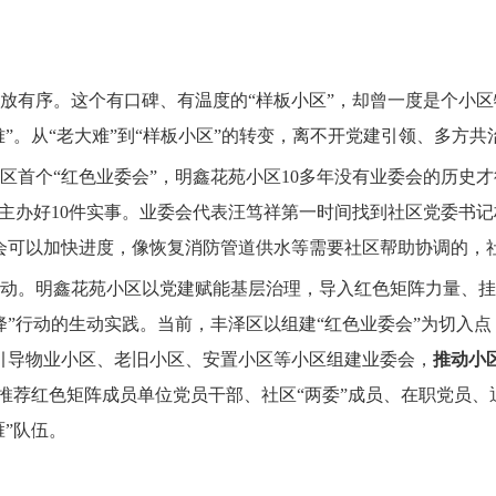
放有序。这个有口碑、有温度的“样板小区”，却曾一度是个小
难”。从“老大难”到“样板小区”的转变，离不开党建引领、多方
区首个“红色业委会”，明鑫花苑小区10多年没有业委会的历史
业主办好10件实事。业委会代表汪笃祥第一时间找到社区党委书
委会可以加快进度，像恢复消防管道供水等需要社区帮助协调的，
动。明鑫花苑小区以党建赋能基层治理，导入红色矩阵力量、挂
降”行动的生动实践。当前，丰泽区以组建“红色业委会”为切入
引导物业小区、老旧小区、安置小区等小区组建业委会，
推动小
推荐红色矩阵成员单位党员干部、社区“两委”成员、在职党员、
雁”队伍。