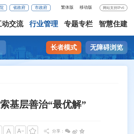
繁体版
移动版
院
省政府
市政府
网站支持IPv6
互动交流
行业管理
专题专栏
智慧住建
长者模式
无障碍浏览
索基层善治“最优解”








分享：