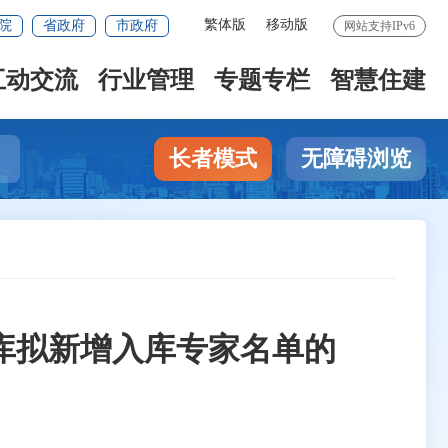
繁体版
移动版
院
省政府
市政府
网站支持IPv6
互动交流
行业管理
专题专栏
智慧住建
长者模式
无障碍浏览
库拟新增入库专家名单的