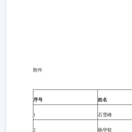
附件
序号
姓名
1
石雪峰
2
杨华钦