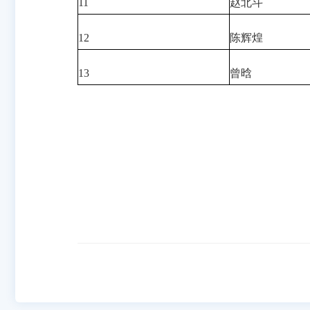
11
赵北斗
12
陈辉煌
13
曾晗