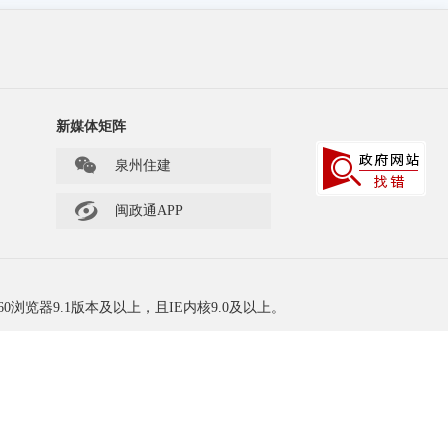
新媒体矩阵
泉州住建

闽政通APP
60浏览器9.1版本及以上，且IE内核9.0及以上。