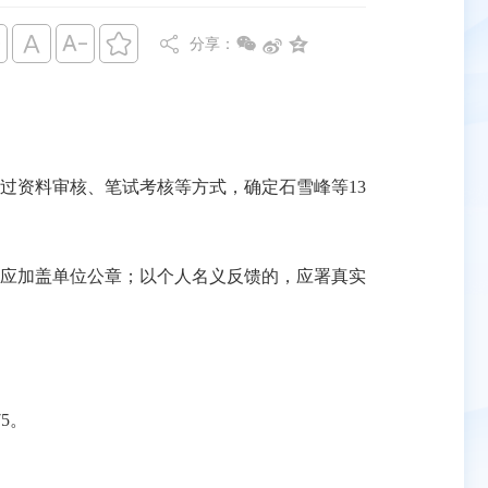








分享：
资料审核、笔试考核等方式，确定石雪峰等13
应加盖单位公章；以个人名义反馈的，应署真实
5。