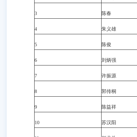
3
陈春
4
朱义雄
5
陈俊
6
刘炳强
7
许振源
8
郭传桐
9
陈益祥
10
苏汉阳