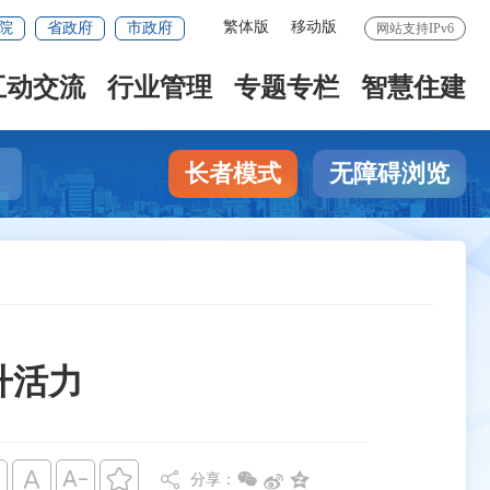
繁体版
移动版
院
省政府
市政府
网站支持IPv6
互动交流
行业管理
专题专栏
智慧住建
长者模式
无障碍浏览
升活力








分享：