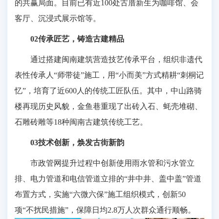
的共赢局面。目前已有近100处古厝新生为咖啡馆、会
客厅、沉浸式展示馆等。
02传承匠艺，铸造古建精品
通过搭建闽南建筑营造技艺传承平台，组织非遗代
表性传承人“师带徒”施工，用“小而美”方式精耕“刺桐记
忆”，培育了近600人的传统工匠队伍。其中，中山路骑
楼再现历史风貌，金鱼巷重现了出砖入石、蚝壳堆砌、
石雕砖雕等18种闽南古建筑传统工艺。
03技术创新，焕发古街新韵
市政管网提升过程中创新使用雨水管和污水管立
排、电力管道和电信管道立排的“井中井、盖中盖”管道
布置方式，实施“六微六保”施工组织模式，创新50
项“不扰民措施”，保障日均2.8万人次群众通行顺畅。