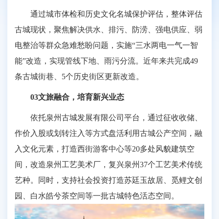
通过城市体检和历史文化名城保护评估，整体评估
古城现状，聚焦解决供水、排污、防涝、强电供应、弱
电整治等群众急难愁盼问题，实施“三水两电一气一智
能”改造，实现管线下地、雨污分流。近年来共完成49
条古城街巷、5个历史街区更新改造。
03文旅融合，培育新兴业态
依托泉州古城发展有限公司平台，通过征收收储、
作价入股或划转注入等方式盘活利用古城公产空间，融
入文化元素，打造西街游客中心等20多处风貌建筑空
间，改造泉州工艺美术厂，复兴泉州37个工艺美术传统
艺种。同时，支持社会投资打造苏廷玉故居、觅鲤文创
园、白水皓兮茶空间等一批古城特色活态空间。