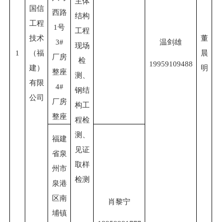
主体
国信
西路
结构
工程
1号
工程
技术
董
3#
温剑雄
现场
1
（福
晨
厂房
检
19959109488
建）
明
整座
测、
有限
4#
钢结
公司
厂房
构工
整座
程检
测、
福建
见证
省泉
取样
州市
检测
泉港
区南
肖黎宁
埔镇