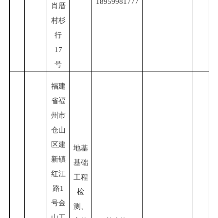
18959981777
肖厝
村杉
行
17
号
福建
省福
州市
仓山
区建
地基
新镇
基础
红江
工程
路
1
检
号金
测、
山工