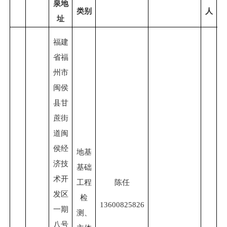
泉
地
类别
人
址
福建
省福
州市
闽侯
县甘
蔗街
道闽
侯经
地基
济技
基础
术开
工程
陈任
发区
检
13600825826
一期
测、
八号