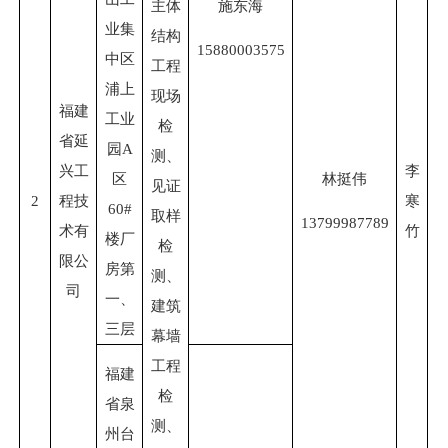
主体
施东海
业集
结构
15880003575
中区
工程
浦上
现场
福建
工业
检
省延
园A
测、
兴工
李
区
林挺伟
见证
2
程技
寒
60#
取样
13799987789
术有
竹
楼厂
检
限公
房第
测、
司
一、
建筑
三层
幕墙
工程
福建
检
省泉
测、
州台