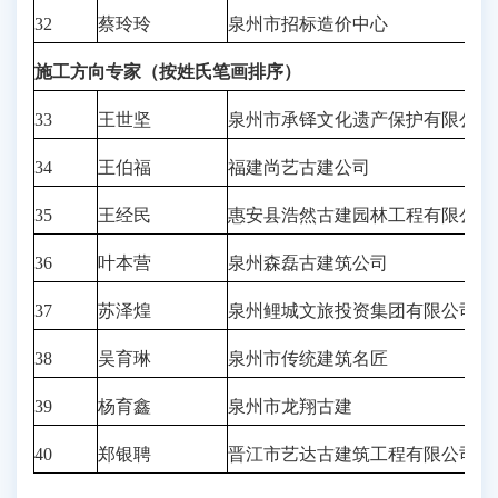
32
蔡玲玲
泉州市招标造价中心
施工方向专家（按姓氏笔画排序）
33
王世坚
泉州市承铎文化遗产保护有限公司
34
王伯福
福建尚艺古建公司
35
王经民
惠安县浩然古建园林工程有限公司
36
叶本营
泉州森磊古建筑公司
37
苏泽煌
泉州鲤城文旅投资集团有限公司
38
吴育琳
泉州市传统建筑名匠
39
杨育鑫
泉州市龙翔古建
40
郑银聘
晋江市艺达古建筑工程有限公司