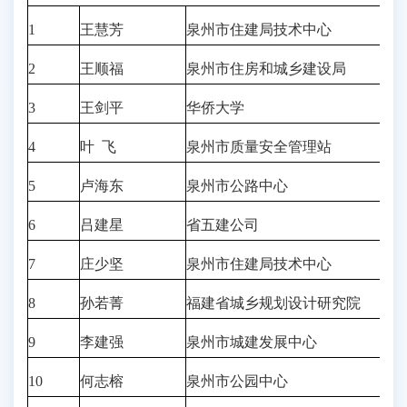
1
王慧芳
泉州市住建局技术中心
2
王顺福
泉州市住房和城乡建设局
3
王剑平
华侨大学
4
叶 飞
泉州市质量安全管理站
5
卢海东
泉州市公路中心
6
吕建星
省五建公司
7
庄少坚
泉州市住建局技术中心
8
孙若菁
福建省城乡规划设计研究院
9
李建强
泉州市城建发展中心
10
何志榕
泉州市公园中心