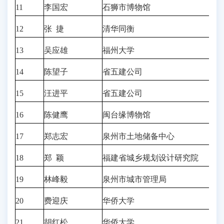
11
李国宏
石狮市博物馆
12
张 捷
清华同衡
13
吴应雄
福州大学
14
陈望子
省五建公司
15
汪进平
省五建公司
16
陈健鹰
闽台缘博物馆
17
郑志宏
泉州市土地储备中心
18
郑 颖
福建省城乡规划设计研究院
19
林峰毅
泉州市城市管理局
20
费迎庆
华侨大学
21
胡红松
华侨大学