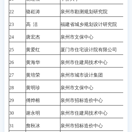
22
骆崧涛
泉州市勘测规划研究院
23
高 洁
福建省城乡规划设计研究院
24
唐宏杰
泉州市文保中心
25
黄爱红
厦门市住宅设计院有限公司
26
黄海华
泉州市住建局技术中心
27
黄培荣
泉州市城市设计集团
28
黄明珍
泉州市文保中心
29
傅烨榕
泉州市招标造价中心
30
谢永明
泉州市住建局技术中心
31
詹秋冰
泉州市招标造价中心